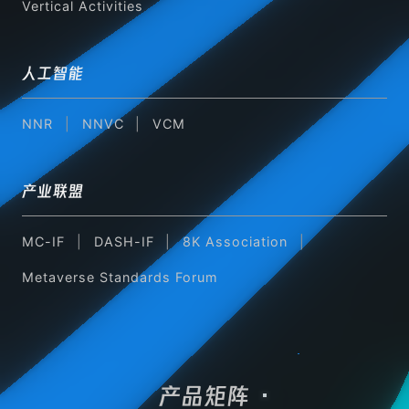
Vertical Activities
人工智能
NNR
NNVC
VCM
产业联盟
MC-IF
DASH-IF
8K Association
Metaverse Standards Forum
产品矩阵