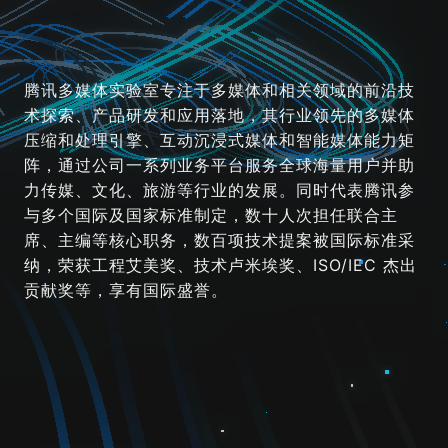
腾讯多媒体实验室专注于多媒体和相关领域的前沿技
术探索、产品研发和应用落地，其行业领先的多媒体
压缩和处理引擎、互动沉浸式媒体和智能媒体能力矩
研究与标准化
阵，通过公司一系列业务平台服务全球海量用户并助
力传媒、文化、旅游等行业的发展。同时代表腾讯参
标准
与多个国际及国家标准制定，数十人次担任联合主
席、主编等核心职务，数百项技术提案被国际标准采
学术文章
纳，荣获工程艾美奖、技术卢米埃奖、ISO/IEC 杰出
贡献奖等，享有国际盛誉。
媒体压缩
视频转码引擎