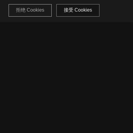
拒绝 Cookies
接受 Cookies
沉浸式媒体
多媒体实验室一直致力于包括全景视频，三维重建，
自由视角，虚实融合，数字孪生，全息视讯等沉浸式
媒体技术的前沿技术研究和落地应用开发，其中多项
技术已服务于腾讯各项业务。
6DoF 视频创建和播放工具包
VR360 视频
自由视点视频