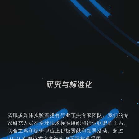
智能音乐
智能写作
资源
GeodesicPSIM
腾讯动态彩色网格数据集 (TDMD)
研究与标准化
腾讯静态网格数据集 (TSMD)
腾讯视频数据集（TVD）
VVC 播放器
腾讯多媒体实验室拥有行业顶尖专家团队。我们的专
家研究人员在全球技术标准组织和行业联盟的主席、
联合主席和编辑职位上积极贡献和领导活动。超过
1000 多项技术方案被多项国际标准采用。