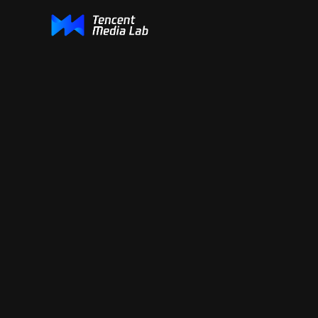
研究与标准化
标准
学术文章
资源
GeodesicPSIM
腾讯动态彩色网格数据集 (TDMD)